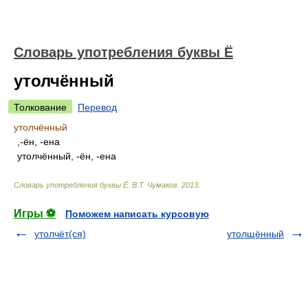
Словарь употребления буквы Ё
утолчённый
Толкование
Перевод
утолчённый
,-ён, -ена
утолчённый, -ён, -ена
Словарь употребления буквы Ё
.
В.Т. Чумаков
.
2013
.
Игры ⚽
Поможем написать курсовую
утолчёт(ся)
утолщённый