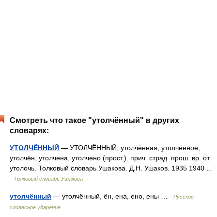
Смотреть что такое "утолчённый" в других
словарях:
УТОЛЧЁННЫЙ
— УТОЛЧЁННЫЙ, утолчённая, утолчённое;
утолчён, утолчена, утолчено (прост.). прич. страд. прош. вр. от
утолочь. Толковый словарь Ушакова. Д.Н. Ушаков. 1935 1940 …
Толковый словарь Ушакова
утолчённый
— утолчённый, ён, ена, ено, ены …
Русское
словесное ударение