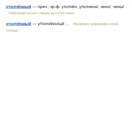
утолчённый
— прич.; кр.ф. утолчён, утолчена/, чено/, чены/ …
Орфографический словарь русского языка
утолчённый
— у/толч/ённ/ый …
Морфемно-орфографический
словарь