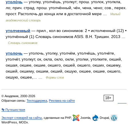
утоло́чь
— утолку, утолчёшь, утолкут; прош. утолок, утолкла,
ло; прич. страд. прош. утолчённый, чён, чена, чено; сов., перех.
прост. Растолочь до конца или в достаточной мере …
Малый
академический словарь
утолченный
— прил., кол во синонимов: 2 • истолченный (12) •
утолчённый (1) Словарь синонимов ASIS. В.Н. Тришин. 2013 …
Словарь синонимов
утолочь
— утолочь, утолку, утолчём, утолчёшь, утолчёте,
утолчёт, утолкут, ок, окла, окло, окли, утолки, утолките, окший,
окшая, окшее, окшие, окшего, окшей, окшего, окших, окшему,
окшей, окшему, окшим, окший, окшую, окшее, окшие, окшего,
окшую, окшее,… …
Формы слов
© Академик, 2000-2026
18+
Обратная связь:
Техподдержка
,
Реклама на сайте
👣 Путешествия
Экспорт словарей на сайты
, сделанные на PHP,
Joomla,
Drupal,
WordPress, MODx.